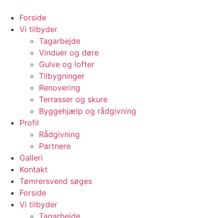
Videre
til
Forside
indhold
Vi tilbyder
Tagarbejde
Vinduer og døre
Gulve og lofter
Tilbygninger
Renovering
Terrasser og skure
Byggehjælp og rådgivning
Profil
Rådgivning
Partnere
Galleri
Kontakt
Tømrersvend søges
Forside
Vi tilbyder
Tagarbejde