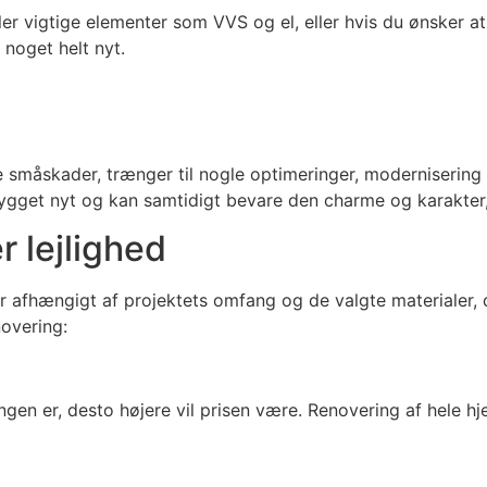
gler vigtige elementer som VVS og el, eller hvis du ønsker 
 noget helt nyt.
 småskader, trænger til nogle optimeringer, modernisering el
ygget nyt og kan samtidigt bevare den charme og karakter, d
r lejlighed
erer afhængigt af projektets omfang og de valgte materialer,
novering:
en er, desto højere vil prisen være. Renovering af hele hj