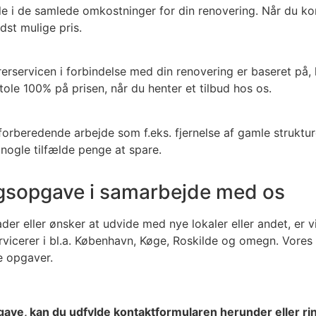
le i de samlede omkostninger for din renovering. Når du kont
dst mulige pris.
ervicen i forbindelse med din renovering er baseret på, h
stole 100% på prisen, når du henter et tilbud hos os.
orberedende arbejde som f.eks. fjernelse af gamle strukture
nogle tilfælde penge at spare.
ingsopgave i samarbejde med os
der eller ønsker at udvide med nye lokaler eller andet, er vi
ervicerer i bl.a. København, Køge, Roskilde og omegn. Vore
e opgaver.
pgave, kan du udfylde kontaktformularen herunder eller rin