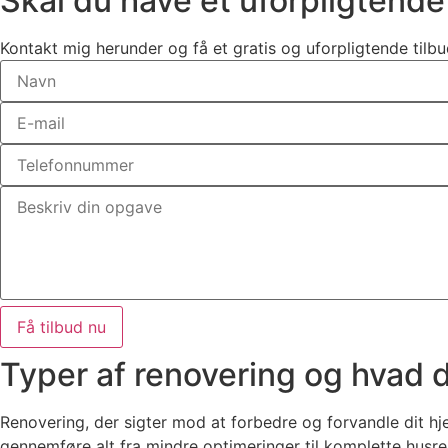
Skal du have et uforpligtende
Kontakt mig herunder og få et gratis og uforpligtende tilbu
Få tilbud nu
Typer af renovering og hvad 
Renovering, der sigter mod at forbedre og forvandle dit hj
gennemføre alt fra mindre optimeringer til komplette husre