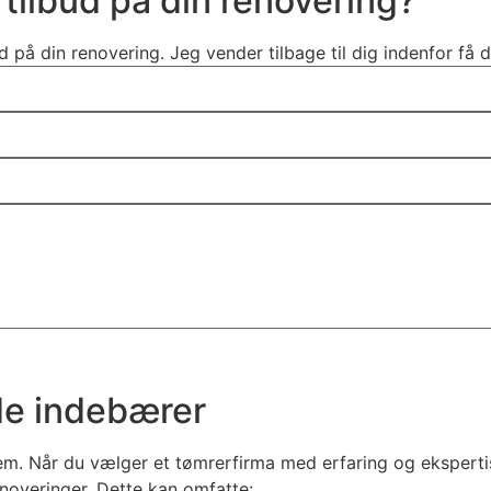
 tilbud på din renovering?
d på din renovering. Jeg vender tilbage til dig indenfor få 
de indebærer
em. Når du vælger et tømrerfirma med erfaring og ekspertis
noveringer. Dette kan omfatte: